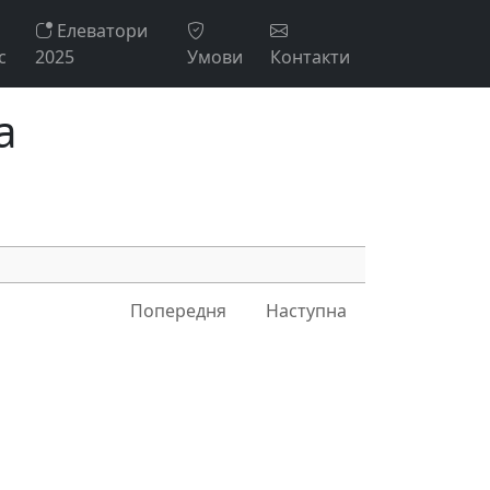
Елеватори
с
2025
Умови
Контакти
а
Попередня
Наступна