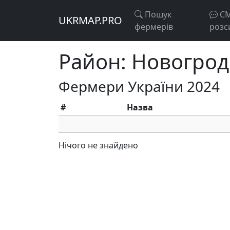
Пошук
С
UKRMAP.PRO
фермерів
розс
Район: Новогрод
Фермери України 2024
#
Назва
Нічого не знайдено