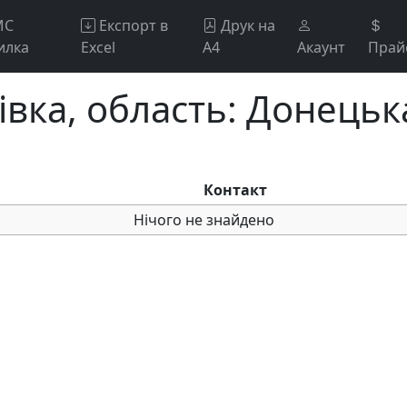
МС
Експорт в
Друк на
илка
Excel
А4
Акаунт
Прай
івка, область: Донецьк
Контакт
Нічого не знайдено