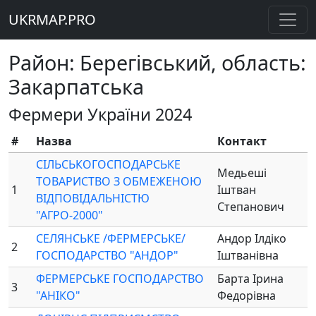
UKRMAP.PRO
Район: Берегівський, область:
Закарпатська
Фермери України 2024
#
Назва
Контакт
СІЛЬСЬКОГОСПОДАРСЬКЕ
Медьеші
ТОВАРИСТВО З ОБМЕЖЕНОЮ
1
Іштван
ВІДПОВІДАЛЬНІСТЮ
Степанович
"АГРО-2000"
СЕЛЯНСЬКЕ /ФЕРМЕРСЬКЕ/
Андор Ілдіко
2
ГОСПОДАРСТВО "АНДОР"
Іштванівна
ФЕРМЕРСЬКЕ ГОСПОДАРСТВО
Барта Ірина
3
"АНІКО"
Федорівна