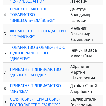
"КУРИЛІВЦІ АГРО"
Іванович
ПРИВАТНЕ АКЦІОНЕРНЕ
Дмитрук
4
ТОВАРИСТВО
Володимир
"ВИЩЕОЛЬЧЕДАЇВСЬКЕ"
Іванович
Мельник
ФЕРМЕРСЬКЕ ГОСПОДАРСТВО
5
Олександр
"ГОРАЙСЬКЕ"
Васильович
ТОВАРИСТВО З ОБМЕЖЕНОЮ
Гевчук Тамара
6
ВІДПОВІДАЛЬНІСТЮ
Миколаївна
"ДЕМЕТРА"
Айрапетян
ПРИВАТНЕ ПІДПРИЄМСТВО
7
Мартин
"ДРУЖБА НАРОДІВ"
Шекспірович
ПРИВАТНЕ ПІДПРИЄМСТВО
Дзюбак Сергій
8
"ДРУЖБА"
Андрійович
СЕЛЯНСЬКЕ (ФЕРМЕРСЬКЕ)
Сауляк Віталій
9
ГОСПОДАРСТВО "ЗАЛІССЯ"
Григорович