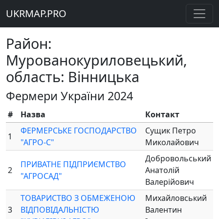
UKRMAP.PRO
Район:
Мурованокуриловецький,
область: Вінницька
Фермери України 2024
#
Назва
Контакт
ФЕРМЕРСЬКЕ ГОСПОДАРСТВО
Сущик Петро
1
"АГРО-С"
Миколайович
Добровольський
ПРИВАТНЕ ПІДПРИЄМСТВО
2
Анатолій
"АГРОСАД"
Валерійович
ТОВАРИСТВО З ОБМЕЖЕНОЮ
Михайловський
3
ВІДПОВІДАЛЬНІСТЮ
Валентин