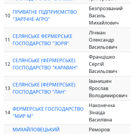
Безпрозваний
ПРИВАТНЕ ПІДПРИЄМСТВО
10
Василь
"ЗАРІЧНЕ-АГРО"
Михайлович
Лічман
СЕЛЯНСЬКЕ ФЕРМЕРСЬКЕ
11
Олександр
ГОСПОДАРСТВО "ЗОРЯ"
Васильович
Францішко
СЕЛЯНСЬКЕ (ФЕРМЕРСЬКЕ)
12
Сергій
ГОСПОДАРСТВО "КАРАВАН"
Васильович
Іванишен
СЕЛЯНСЬКЕ (ФЕРМЕРСЬКЕ)
13
Ярослав
ГОСПОДАРСТВО "ЛАН"
Володимирович
Наконечна
ФЕРМЕРСЬКЕ ГОСПОДАРСТВО
14
Зінаїда
"МИР М"
Василівна
МИХАЙЛОВЕЦЬКИЙ
Реморов