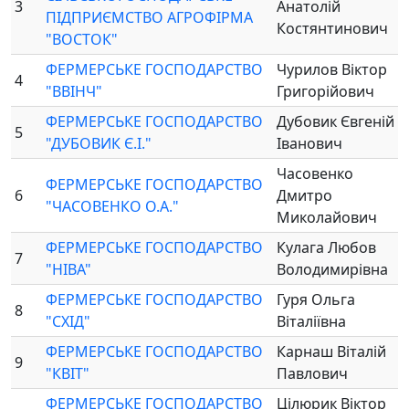
3
Анатолій
ПІДПРИЄМСТВО АГРОФІРМА
Костянтинович
"ВОСТОК"
ФЕРМЕРСЬКЕ ГОСПОДАРСТВО
Чурилов Віктор
4
"ВВІНЧ"
Григорійович
ФЕРМЕРСЬКЕ ГОСПОДАРСТВО
Дубовик Євгеній
5
"ДУБОВИК Є.І."
Іванович
Часовенко
ФЕРМЕРСЬКЕ ГОСПОДАРСТВО
6
Дмитро
"ЧАСОВЕНКО О.А."
Миколайович
ФЕРМЕРСЬКЕ ГОСПОДАРСТВО
Кулага Любов
7
"НІВА"
Володимирівна
ФЕРМЕРСЬКЕ ГОСПОДАРСТВО
Гуря Ольга
8
"СХІД"
Віталіївна
ФЕРМЕРСЬКЕ ГОСПОДАРСТВО
Карнаш Віталій
9
"КВІТ"
Павлович
ФЕРМЕРСЬКЕ ГОСПОДАРСТВО
Цілюрик Віктор