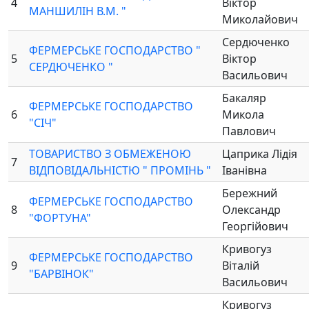
4
Віктор
МАНШИЛІН В.М. "
Миколайович
Сердюченко
ФЕРМЕРСЬКЕ ГОСПОДАРСТВО "
5
Віктор
СЕРДЮЧЕНКО "
Васильович
Бакаляр
ФЕРМЕРСЬКЕ ГОСПОДАРСТВО
6
Микола
"СІЧ"
Павлович
ТОВАРИСТВО З ОБМЕЖЕНОЮ
Цаприка Лідія
7
ВІДПОВІДАЛЬНІСТЮ " ПРОМІНЬ "
Іванівна
Бережний
ФЕРМЕРСЬКЕ ГОСПОДАРСТВО
8
Олександр
"ФОРТУНА"
Георгійович
Кривогуз
ФЕРМЕРСЬКЕ ГОСПОДАРСТВО
9
Віталій
"БАРВІНОК"
Васильович
Кривогуз