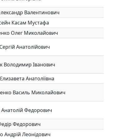
Олександр Валентинович
сейн Касам Мустафа
енко Олег Миколайович
Сергій Анатолійович
ік Володимир Іванович
Єлизавета Анатоліївна
енко Василь Миколайович
 Анатолій Федорович
Федір Федорович
о Андрій Леонідович