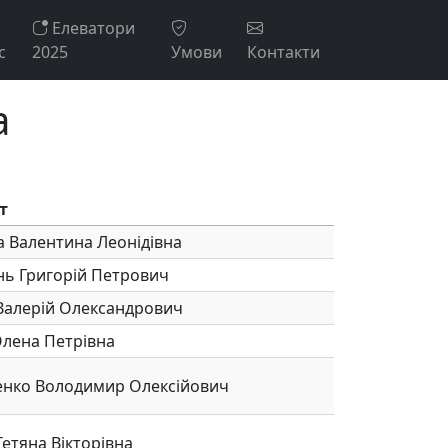
Елеватори
с
2025
Умови
Контакти
а
т
 Валентина Леонідівна
нь Григорій Петрович
Валерій Олександрович
лена Петрівна
нко Володимир Олексійович
Тетяна Вікторівна