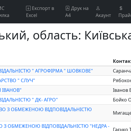
МС
Експорт в
Друк на
илка
Excel
А4
Акаунт
Прай
кий, область: Київськ
Контак
ІДАЛЬНІСТЮ " АГРОФІРМА " ШОВКОВЕ"
Саранча
АРСТВО " СЛУЧ"
Рябоко
 ІВАНОВ"
Іванов 
ДАЛЬНІСТЮ " ДК- АГРО"
Бойко О
ВО З ОБМЕЖЕНОЮ ВІДПОВІДАЛЬНІСТЮ
Мигаще
ВО З ОБМЕЖЕНОЮ ВІДПОВІДАЛЬНІСТЮ "НЕДРА -
Гаєнко 