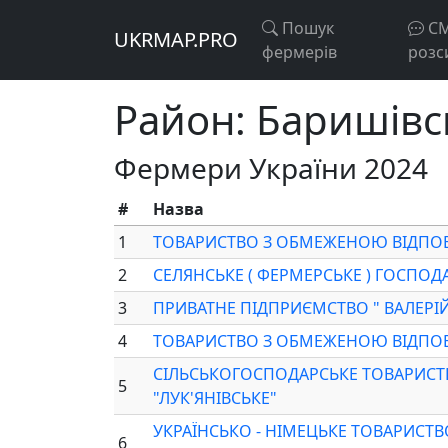
Пошук
С
UKRMAP.PRO
фермерів
розс
Район: Баришівсь
Фермери України 2024
#
Назва
1
ТОВАРИСТВО З ОБМЕЖЕНОЮ ВІДПОВ
2
СЕЛЯНСЬКЕ ( ФЕРМЕРСЬКЕ ) ГОСПОД
3
ПРИВАТНЕ ПІДПРИЄМСТВО " ВАЛЕРІЙ
4
ТОВАРИСТВО З ОБМЕЖЕНОЮ ВІДПОВІ
СІЛЬСЬКОГОСПОДАРСЬКЕ ТОВАРИСТ
5
"ЛУК'ЯНІВСЬКЕ"
УКРАЇНСЬКО - НІМЕЦЬКЕ ТОВАРИСТ
6