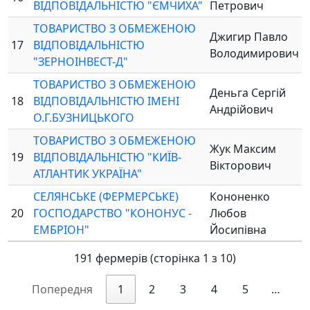
ВІДПОВІДАЛЬНІСТЮ "ЄМЧИХА"
Петрович
ТОВАРИСТВО З ОБМЕЖЕНОЮ
Джигир Павло
17
ВІДПОВІДАЛЬНІСТЮ
Володимирович
"ЗЕРНОІНВЕСТ-Д"
ТОВАРИСТВО З ОБМЕЖЕНОЮ
Деньга Сергій
18
ВІДПОВІДАЛЬНІСТЮ ІМЕНІ
Андрійович
О.Г.БУЗНИЦЬКОГО
ТОВАРИСТВО З ОБМЕЖЕНОЮ
Жук Максим
19
ВІДПОВІДАЛЬНІСТЮ "КИЇВ-
Вікторович
АТЛАНТИК УКРАЇНА"
СЕЛЯНСЬКЕ (ФЕРМЕРСЬКЕ)
Кононенко
20
ГОСПОДАРСТВО "КОНОНУС -
Любов
ЕМБРІОН"
Йосипівна
191 фермерів (сторінка 1 з 10)
Попередня
1
2
3
4
5
…