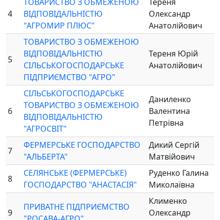
ТОВАРИСТВО З ОБМЕЖЕНОЮ
Тереня
4
ВІДПОВІДАЛЬНІСТЮ
Олександр
"АГРОМИР ПЛЮС"
Анатолійович
ТОВАРИСТВО З ОБМЕЖЕНОЮ
ВІДПОВІДАЛЬНІСТЮ
Тереня Юрій
5
СІЛЬСЬКОГОСПОДАРСЬКЕ
Анатолійович
ПІДПРИЄМСТВО "АГРО"
СІЛЬСЬКОГОСПОДАРСЬКЕ
Даниленко
ТОВАРИСТВО З ОБМЕЖЕНОЮ
6
Валентина
ВІДПОВІДАЛЬНІСТЮ
Петрівна
"АГРОСВІТ"
ФЕРМЕРСЬКЕ ГОСПОДАРСТВО
Дикий Сергій
7
"АЛЬБЕРТА"
Матвійович
СЕЛЯНСЬКЕ (ФЕРМЕРСЬКЕ)
Руденко Галина
8
ГОСПОДАРСТВО "АНАСТАСІЯ"
Миколаївна
Клименко
ПРИВАТНЕ ПІДПРИЄМСТВО
9
Олександр
"РОСАВА-АГРО"