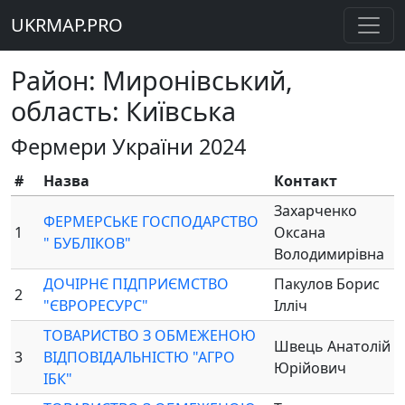
UKRMAP.PRO
Район: Миронівський,
область: Київська
Фермери України 2024
#
Назва
Контакт
Захарченко
ФЕРМЕРСЬКЕ ГОСПОДАРСТВО
1
Оксана
" БУБЛІКОВ"
Володимирівна
ДОЧІРНЄ ПІДПРИЄМСТВО
Пакулов Борис
2
"ЄВРОРЕСУРС"
Ілліч
ТОВАРИСТВО З ОБМЕЖЕНОЮ
Швець Анатолій
3
ВІДПОВІДАЛЬНІСТЮ "АГРО
Юрійович
ІБК"