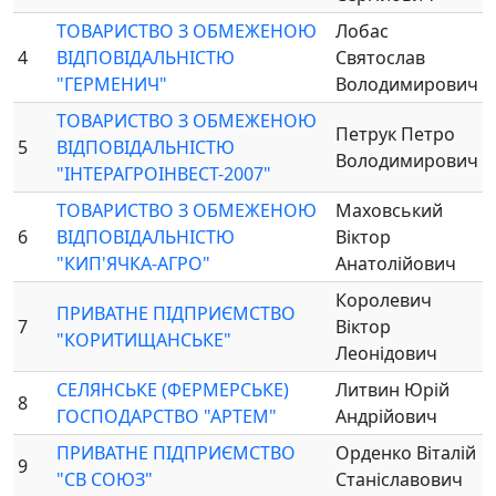
ТОВАРИСТВО З ОБМЕЖЕНОЮ
Лобас
4
ВІДПОВІДАЛЬНІСТЮ
Святослав
"ГЕРМЕНИЧ"
Володимирович
ТОВАРИСТВО З ОБМЕЖЕНОЮ
Петрук Петро
5
ВІДПОВІДАЛЬНІСТЮ
Володимирович
"ІНТЕРАГРОІНВЕСТ-2007"
ТОВАРИСТВО З ОБМЕЖЕНОЮ
Маховський
6
ВІДПОВІДАЛЬНІСТЮ
Віктор
"КИП'ЯЧКА-АГРО"
Анатолійович
Королевич
ПРИВАТНЕ ПІДПРИЄМСТВО
7
Віктор
"КОРИТИЩАНСЬКЕ"
Леонідович
СЕЛЯНСЬКЕ (ФЕРМЕРСЬКЕ)
Литвин Юрій
8
ГОСПОДАРСТВО "АРТЕМ"
Андрійович
ПРИВАТНЕ ПІДПРИЄМСТВО
Орденко Віталій
9
"СВ СОЮЗ"
Станіславович