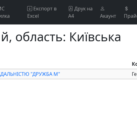
МС
Експорт в
Друк на
илка
Excel
А4
Акаунт
Прай
й, область: Київська
К
ДАЛЬНІСТЮ "ДРУЖБА М"
Ге