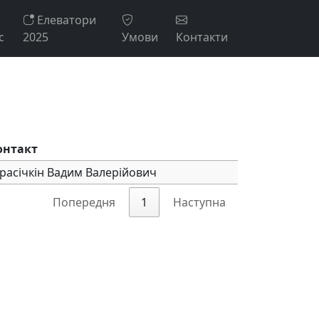
Елеватори
с
2025
Умови
Контакти
онтакт
расічкін Вадим Валерійович
Попередня
1
Наступна