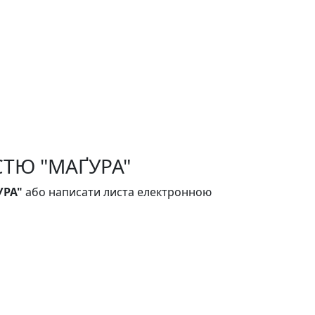
ТЮ "МАҐУРА"
УРА"
або написати листа електронною