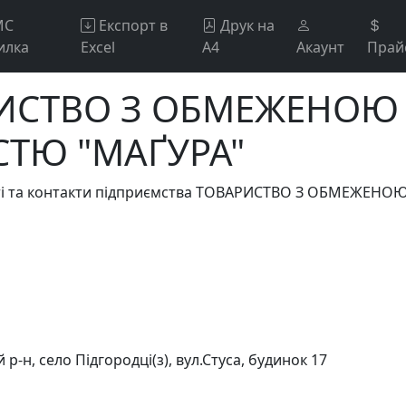
МС
Експорт в
Друк на
илка
Excel
А4
Акаунт
Прай
РИСТВО З ОБМЕЖЕНОЮ
СТЮ "МАҐУРА"
ості та контакти підприємства ТОВАРИСТВО З ОБМЕЖЕН
 р-н, село Підгородці(з), вул.Стуса, будинок 17