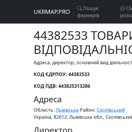
Пошук
С
UKRMAP.PRO
фермерів
розс
44382533 ТОВА
ВІДПОВІДАЛЬНІ
Адреса, директор, основний вид діяльн
КОД ЄДРПОУ: 44382533
КОД ПДВ: 443825313286
Адреса
Область:
Львівська
Район:
Сколівський
Україна, 82612, Львівська обл., Сколівський
Директор