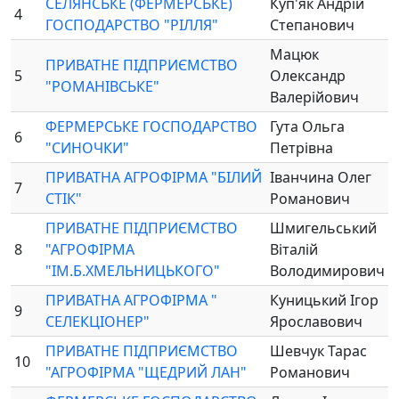
СЕЛЯНСЬКЕ (ФЕРМЕРСЬКЕ)
Куп'як Андрій
4
ГОСПОДАРСТВО "РІЛЛЯ"
Степанович
Мацюк
ПРИВАТНЕ ПІДПРИЄМСТВО
5
Олександр
"РОМАНІВСЬКЕ"
Валерійович
ФЕРМЕРСЬКЕ ГОСПОДАРСТВО
Гута Ольга
6
"СИНОЧКИ"
Петрівна
ПРИВАТНА АГРОФІРМА "БІЛИЙ
Іванчина Олег
7
СТІК"
Романович
ПРИВАТНЕ ПІДПРИЄМСТВО
Шмигельський
8
"АГРОФІРМА
Віталій
"ІМ.Б.ХМЕЛЬНИЦЬКОГО"
Володимирович
ПРИВАТНА АГРОФІРМА "
Куницький Ігор
9
СЕЛЕКЦІОНЕР"
Ярославович
ПРИВАТНЕ ПІДПРИЄМСТВО
Шевчук Тарас
10
"АГРОФІРМА "ЩЕДРИЙ ЛАН"
Романович