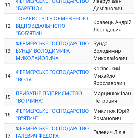
ФЕРМЕРСЬКЕ ГОСПОДАРСТВО
Лаврух Іван
11
"БАРВІНОК"
Дем'янович
ТОВАРИСТВО З ОБМЕЖЕНОЮ
Кравець Андрій
12
ВІДПОВІДАЛЬНІСТЮ
Леонідович
"БОБ'ЯТИН"
ФЕРМЕРСЬКЕ ГОСПОДАРСТВО
Бунда
13
БУНДИ ВОЛОДИМИРА
Володимир
МИКОЛАЙОВИЧА
Миколайович
Косівський
ФЕРМЕРСЬКЕ ГОСПОДАРСТВО
14
Михайло
"ВОЛЯ"
Ярославович
ПРИВАТНЕ ПІДПРИЄМСТВО
Марцинюк Іван
15
"ВОТЧИНА"
Петрович
ФЕРМЕРСЬКЕ ГОСПОДАРСТВО
Микитюк Юрій
16
"В"ЯТИЧІ"
Романович
ФЕРМЕРСЬКЕ ГОСПОДАРСТВО
Галевич Лілія
17
ГАЛЕВИЧ ФЕДОРА