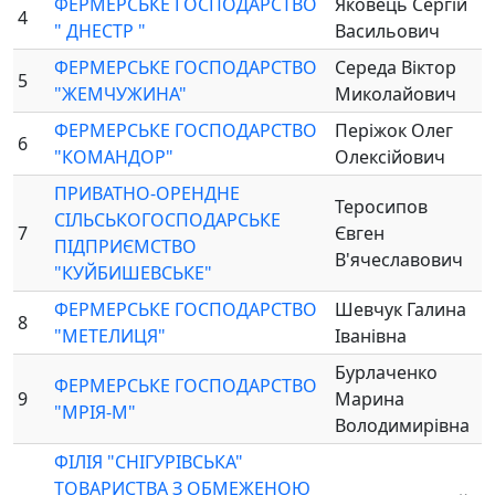
ФЕРМЕРСЬКЕ ГОСПОДАРСТВО
Яковець Сергій
4
" ДНЕСТР "
Васильович
ФЕРМЕРСЬКЕ ГОСПОДАРСТВО
Середа Віктор
5
"ЖЕМЧУЖИНА"
Миколайович
ФЕРМЕРСЬКЕ ГОСПОДАРСТВО
Періжок Олег
6
"КОМАНДОР"
Олексійович
ПРИВАТНО-ОРЕНДНЕ
Теросипов
СІЛЬСЬКОГОСПОДАРСЬКЕ
7
Євген
ПІДПРИЄМСТВО
В'ячеславович
"КУЙБИШЕВСЬКЕ"
ФЕРМЕРСЬКЕ ГОСПОДАРСТВО
Шевчук Галина
8
"МЕТЕЛИЦЯ"
Іванівна
Бурлаченко
ФЕРМЕРСЬКЕ ГОСПОДАРСТВО
9
Марина
"МРІЯ-М"
Володимирівна
ФІЛІЯ "СНІГУРІВСЬКА"
ТОВАРИСТВА З ОБМЕЖЕНОЮ