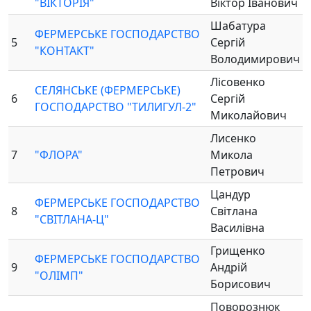
"ВІКТОРІЯ"
Віктор Іванович
Шабатура
ФЕРМЕРСЬКЕ ГОСПОДАРСТВО
5
Сергій
"КОНТАКТ"
Володимирович
Лісовенко
СЕЛЯНСЬКЕ (ФЕРМЕРСЬКЕ)
6
Сергій
ГОСПОДАРСТВО "ТИЛИГУЛ-2"
Миколайович
Лисенко
7
"ФЛОРА"
Микола
Петрович
Цандур
ФЕРМЕРСЬКЕ ГОСПОДАРСТВО
8
Світлана
"СВІТЛАНА-Ц"
Василівна
Грищенко
ФЕРМЕРСЬКЕ ГОСПОДАРСТВО
9
Андрій
"ОЛІМП"
Борисович
Поворознюк