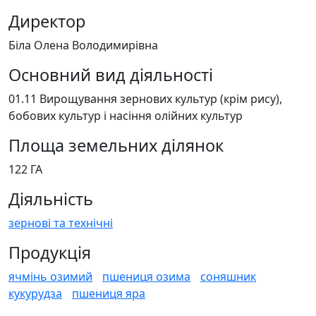
Директор
Біла Олена Володимирівна
Основний вид діяльності
01.11 Вирощування зернових культур (крім рису),
бобових культур і насіння олійних культур
Площа земельних ділянок
122 ГА
Діяльність
зернові та технічні
Продукція
ячмінь озимий
пшениця озима
соняшник
кукурудза
пшениця яра