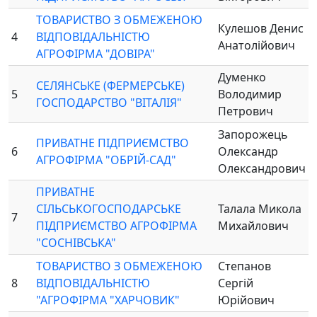
ТОВАРИСТВО З ОБМЕЖЕНОЮ
Кулешов Денис
4
ВІДПОВІДАЛЬНІСТЮ
Анатолійович
АГРОФІРМА "ДОВІРА"
Думенко
СЕЛЯНСЬКЕ (ФЕРМЕРСЬКЕ)
5
Володимир
ГОСПОДАРСТВО "ВІТАЛІЯ"
Петрович
Запорожець
ПРИВАТНЕ ПІДПРИЄМСТВО
6
Олександр
АГРОФІРМА "ОБРІЙ-САД"
Олександрович
ПРИВАТНЕ
СІЛЬСЬКОГОСПОДАРСЬКЕ
Талала Микола
7
ПІДПРИЄМСТВО АГРОФІРМА
Михайлович
"СОСНІВСЬКА"
ТОВАРИСТВО З ОБМЕЖЕНОЮ
Степанов
8
ВІДПОВІДАЛЬНІСТЮ
Сергій
"АГРОФІРМА "ХАРЧОВИК"
Юрійович