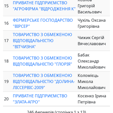
ПРИВАТНЕ ПІДПРИЄМСТВО
15
Григорій
"АГРОФІРМА "ВІДРОДЖЕННЯ К"
Васильович
ФЕРМЕРСЬКЕ ГОСПОДАРСТВО
Чухіль Оксана
16
"ВІРСЕР"
Григорівна
ТОВАРИСТВО З ОБМЕЖЕНОЮ
Чижик Сергій
17
ВІДПОВІДАЛЬНІСТЮ
Вячеславович
"ВІТЧИЗНА"
Бабак
ТОВАРИСТВО З ОБМЕЖЕНОЮ
18
Олександр
ВІДПОВІДАЛЬНІСТЮ "ГЛОРІЯ"
Миколайович
ТОВАРИСТВО З ОБМЕЖЕНОЮ
Коломієць
19
ВІДПОВІДАЛЬНІСТЮ "ДОЛИНА-
Микола
ЛІССЕРВІС-2009"
Миколайович
ПРИВАТНЕ ПІДПРИЄМСТВО
Косенко Ірина
20
"ЗЛАТА-АГРО"
Петрівна
246 фермерів (сторінка 1 з 13)