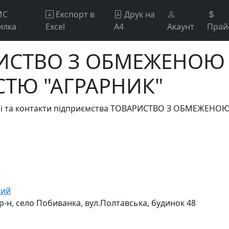
МС
Експорт в
Друк на
илка
Excel
А4
Акаунт
Прай
РИСТВО З ОБМЕЖЕНОЮ
СТЮ "АГРАРНИК"
ості та контакти підприємства ТОВАРИСТВО З ОБМЕЖЕН
кий
 р-н, село Побиванка, вул.Полтавська, будинок 48