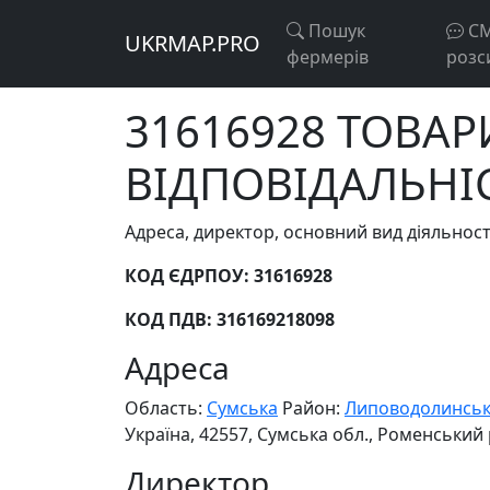
Пошук
С
UKRMAP.PRO
фермерів
розс
31616928 ТОВА
ВІДПОВІДАЛЬНІ
Адреса, директор, основний вид діяльн
КОД ЄДРПОУ: 31616928
КОД ПДВ: 316169218098
Адреса
Область:
Сумська
Район:
Липоводолинсь
Україна, 42557, Сумська обл., Роменський
Директор