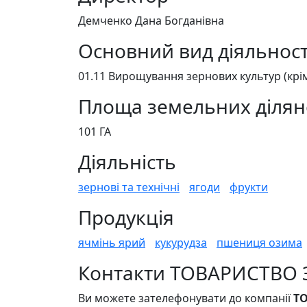
Демченко Дана Богданівна
Основний вид діяльност
01.11 Вирощування зернових культур (крім 
Площа земельних ділян
101 ГА
Діяльність
зернові та технічні
ягоди
фрукти
Продукція
ячмінь ярий
кукурудза
пшениця озима
Контакти ТОВАРИСТВО
Ви можете зателефонувати до компанії
Т