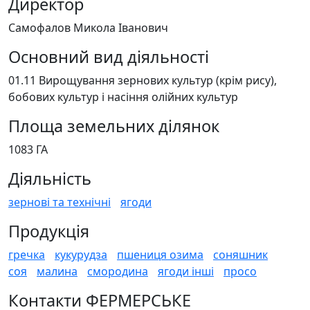
Директор
Самофалов Микола Іванович
Основний вид діяльності
01.11 Вирощування зернових культур (крім рису),
бобових культур і насіння олійних культур
Площа земельних ділянок
1083 ГА
Діяльність
зернові та технічні
ягоди
Продукція
гречка
кукурудза
пшениця озима
соняшник
соя
малина
смородина
ягоди інші
просо
Контакти ФЕРМЕРСЬКЕ