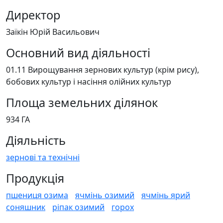
Директор
Заїкін Юрій Васильович
Основний вид діяльності
01.11 Вирощування зернових культур (крім рису),
бобових культур і насіння олійних культур
Площа земельних ділянок
934 ГА
Діяльність
зернові та технічні
Продукція
пшениця озима
ячмінь озимий
ячмінь ярий
соняшник
ріпак озимий
горох