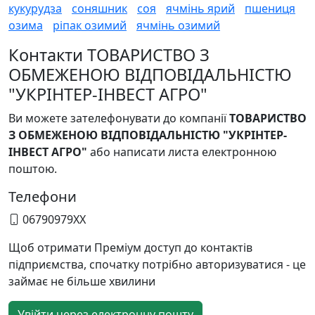
кукурудза
соняшник
соя
ячмінь ярий
пшениця
озима
ріпак озимий
ячмінь озимий
Контакти ТОВАРИСТВО З
ОБМЕЖЕНОЮ ВІДПОВІДАЛЬНІСТЮ
"УКРІНТЕР-ІНВЕСТ АГРО"
Ви можете зателефонувати до компанії
ТОВАРИСТВО
З ОБМЕЖЕНОЮ ВІДПОВІДАЛЬНІСТЮ "УКРІНТЕР-
ІНВЕСТ АГРО"
або написати листа електронною
поштою.
Телефони
06790979XX
Щоб отримати Преміум доступ до контактів
підприємства, спочатку потрібно авторизуватися - це
займає не більше хвилини
Увійти через електронну пошту