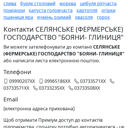
слива
буряк столовий
морква
цибуля ріпчаста
помідори
капуста головчаста
картопля
огірки
пшениця яра
ячмінь озимий
квасоля
горох
Контакти СЕЛЯНСЬКЕ (ФЕРМЕРСЬКЕ)
ГОСПОДАРСТВО "БОЯНИ- ГЛИНИЦЯ"
Ви можете зателефонувати до компанії
СЕЛЯНСЬКЕ
(ФЕРМЕРСЬКЕ) ГОСПОДАРСТВО "БОЯНИ- ГЛИНИЦЯ"
або написати листа електронною поштою.
Телефони
09990207XX
09965186XX
03733571XX
03733571XX
03733235XX
03733508XX
Email
[електронна адреса прихована]
Щоб отримати Преміум доступ до контактів
підприємства, спочатку потрібно авторизуватися - це