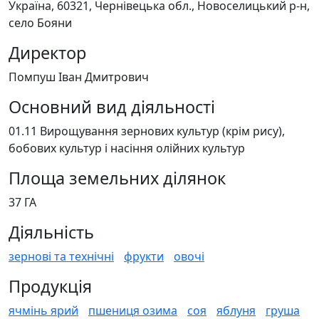
Україна, 60321, Чернівецька обл., Новоселицький р-н,
село Бояни
Директор
Помпуш Іван Дмитрович
Основний вид діяльності
01.11 Вирощування зернових культур (крім рису),
бобових культур і насіння олійних культур
Площа земельних ділянок
37 ГА
Діяльність
зернові та технічні
фрукти
овочі
Продукція
ячмінь ярий
пшениця озима
соя
яблуня
груша