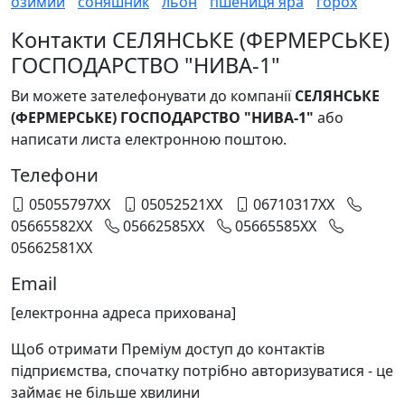
озимий
соняшник
льон
пшениця яра
горох
Контакти СЕЛЯНСЬКЕ (ФЕРМЕРСЬКЕ)
ГОСПОДАРСТВО "НИВА-1"
Ви можете зателефонувати до компанії
СЕЛЯНСЬКЕ
(ФЕРМЕРСЬКЕ) ГОСПОДАРСТВО "НИВА-1"
або
написати листа електронною поштою.
Телефони
05055797XX
05052521XX
06710317XX
05665582XX
05662585XX
05665585XX
05662581XX
Email
[електронна адреса прихована]
Щоб отримати Преміум доступ до контактів
підприємства, спочатку потрібно авторизуватися - це
займає не більше хвилини