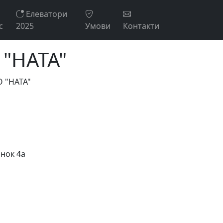
Елеватори
с
2025
Умови
Контакти
"НАТА"
О "НАТА"
инок 4а