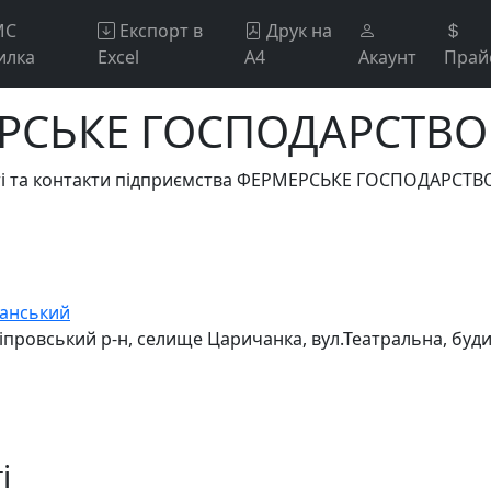
МС
Експорт в
Друк на
илка
Excel
А4
Акаунт
Прай
РСЬКЕ ГОСПОДАРСТВО 
сті та контакти підприємства ФЕРМЕРСЬКЕ ГОСПОДАРСТВ
анський
ніпровський р-н, селище Царичанка, вул.Театральна, буд
і