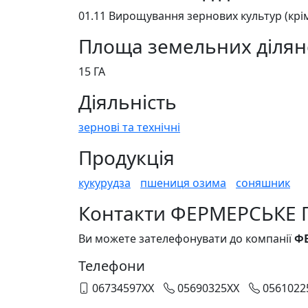
01.11 Вирощування зернових культур (крім 
Площа земельних ділян
15 ГА
Діяльність
зернові та технічні
Продукція
кукурудза
пшениця озима
соняшник
Контакти ФЕРМЕРСЬКЕ 
Ви можете зателефонувати до компанії
Ф
Телефони
06734597XX
05690325XX
0561022