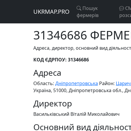
Пошук
С
UKRMAP.PRO
фермерів
розс
31346686 ФЕРМЕ
Адреса, директор, основний вид діяльно
КОД ЄДРПОУ: 31346686
Адреса
Область:
Дніпропетровська
Район:
Царич
Україна, 51000, Дніпропетровська обл., Д
Директор
Васильківський Віталій Миколайович
Основний вид діяльност