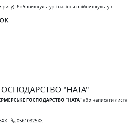
рису), бобових культур і насіння олійних культур
ок
ГОСПОДАРСТВО "НАТА"
ЕРМЕРСЬКЕ ГОСПОДАРСТВО "НАТА"
або написати листа
5XX
05610325XX