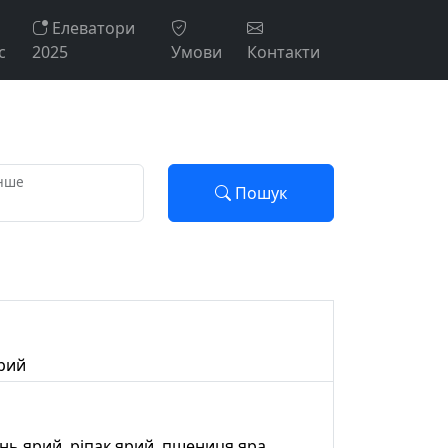
Елеватори
с
2025
Умови
Контакти
нше
Пошук
ярий
мінь ярий, ріпак ярий, пшениця яра