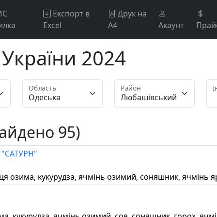
МС
Експорт в
Друк на
илка
Excel
А4
Акаунт
Прай
України 2024
Область
Район
І
айдено 95)
"САТУРН"
ениця озима, кукурудза, ячмінь озимий, соняшник, ячмінь 
има, кукурудза, ячмінь озимий, соя, соняшник, горох, яч