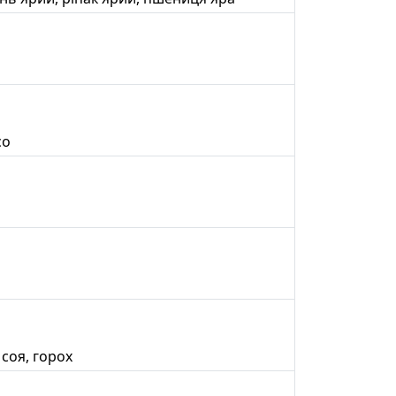
со
 соя, горох