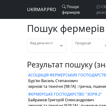
Пошук
С
UKRMAP.PRO
фермерів
розс
Пошук фермерів 
Вид діяльності
Продукція
Результат пошуку (зн
АСОЦІАЦІЯ ФЕРМЕРСЬКИХ ГОСПОДАРСТВ 
Бур'ян Василь Степанович
зернові та технічні [98 ГА] : гречка, пш
ФЕРМЕРСЬКЕ ГОСПОДАРСТВО "ЗОРЯ-2"
Байрамов Григорій Олександрович
зернові та технічні [678 ГА] : пшениця оз