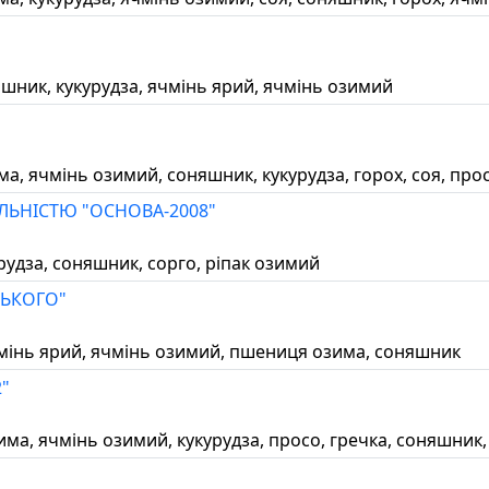
яшник, кукурудза, ячмінь ярий, ячмінь озимий
има, ячмінь озимий, соняшник, кукурудза, горох, соя, про
ЬНІСТЮ "ОСНОВА-2008"
урудза, соняшник, сорго, ріпак озимий
ЬКОГО"
, ячмінь ярий, ячмінь озимий, пшениця озима, соняшник
"
зима, ячмінь озимий, кукурудза, просо, гречка, соняшник,