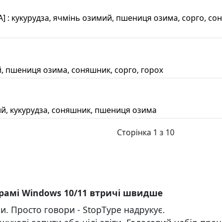
ГА] : кукурудза, ячмінь озимий, пшениця озима, сорго, со
ий, пшениця озима, соняшник, сорго, горох
имий, кукурудза, соняшник, пшениця озима
Сторінка 1 з 10
грамі Windows 10/11 втричі швидше
. Просто говори - StopType надрукує.