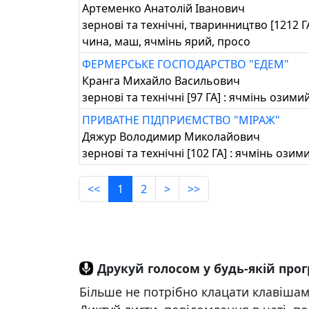
Артеменко Анатолій Іванович
зернові та технічні, тваринництво [1212 
чина, маш, ячмінь ярий, просо
ФЕРМЕРСЬКЕ ГОСПОДАРСТВО "ЕДЕМ"
Кранга Михайло Васильович
зернові та технічні [97 ГА] : ячмінь озим
ПРИВАТНЕ ПІДПРИЄМСТВО "МІРАЖ"
Дяжур Володимир Миколайович
зернові та технічні [102 ГА] : ячмінь оз
<<
1
2
>
>>
Друкуй голосом у будь-якій про
Більше не потрібно клацати клавішами