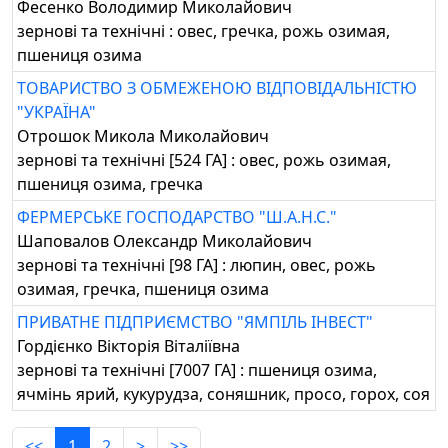
Фесенко Володимир Миколайович
зернові та технічні : овес, гречка, рожь озимая,
пшениця озима
ТОВАРИСТВО З ОБМЕЖЕНОЮ ВІДПОВІДАЛЬНІСТЮ
"УКРАЇНА"
Отрошок Микола Миколайович
зернові та технічні [524 ГА] : овес, рожь озимая,
пшениця озима, гречка
ФЕРМЕРСЬКЕ ГОСПОДАРСТВО "Ш.А.Н.С."
Шаповалов Олександр Миколайович
зернові та технічні [98 ГА] : люпин, овес, рожь
озимая, гречка, пшениця озима
ПРИВАТНЕ ПІДПРИЄМСТВО "ЯМПІЛЬ ІНВЕСТ"
Гордієнко Вікторія Віталіївна
зернові та технічні [7007 ГА] : пшениця озима,
ячмінь ярий, кукурудза, соняшник, просо, горох, соя
<<
1
2
>
>>