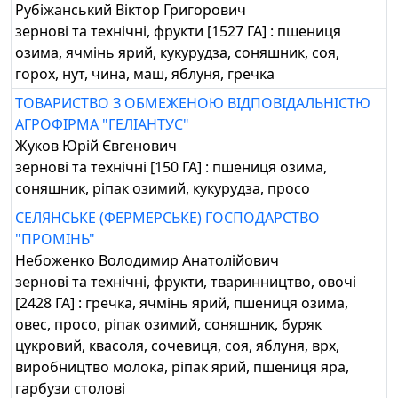
Рубіжанський Віктор Григорович
зернові та технічні, фрукти [1527 ГА] : пшениця
озима, ячмінь ярий, кукурудза, соняшник, соя,
горох, нут, чина, маш, яблуня, гречка
ТОВАРИСТВО З ОБМЕЖЕНОЮ ВІДПОВІДАЛЬНІСТЮ
АГРОФІРМА "ГЕЛІАНТУС"
Жуков Юрій Євгенович
зернові та технічні [150 ГА] : пшениця озима,
соняшник, ріпак озимий, кукурудза, просо
СЕЛЯНСЬКЕ (ФЕРМЕРСЬКЕ) ГОСПОДАРСТВО
"ПРОМІНЬ"
Небоженко Володимир Анатолійович
зернові та технічні, фрукти, тваринництво, овочі
[2428 ГА] : гречка, ячмінь ярий, пшениця озима,
овес, просо, ріпак озимий, соняшник, буряк
цукровий, квасоля, сочевиця, соя, яблуня, врх,
виробництво молока, ріпак ярий, пшениця яра,
гарбузи столові