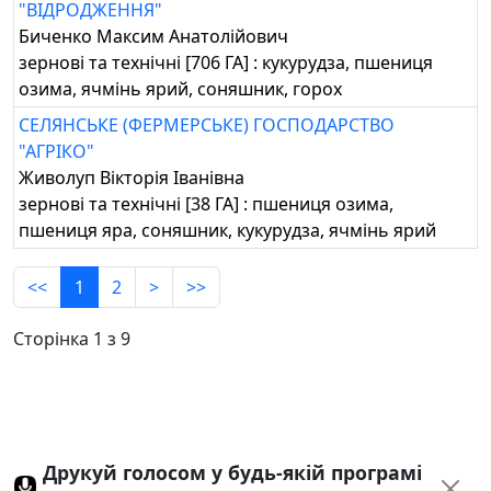
"ВІДРОДЖЕННЯ"
Биченко Максим Анатолійович
зернові та технічні [706 ГА] : кукурудза, пшениця
озима, ячмінь ярий, соняшник, горох
СЕЛЯНСЬКЕ (ФЕРМЕРСЬКЕ) ГОСПОДАРСТВО
"АГРІКО"
Живолуп Вікторія Іванівна
зернові та технічні [38 ГА] : пшениця озима,
пшениця яра, соняшник, кукурудза, ячмінь ярий
<<
1
2
>
>>
Сторінка 1 з 9
Друкуй голосом у будь-якій програмі