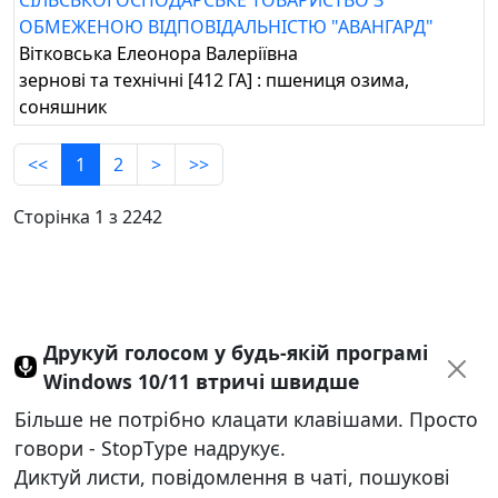
СІЛЬСЬКОГОСПОДАРСЬКЕ ТОВАРИСТВО З
ОБМЕЖЕНОЮ ВІДПОВІДАЛЬНІСТЮ "АВАНГАРД"
Вітковська Елеонора Валеріївна
зернові та технічні [412 ГА] : пшениця озима,
соняшник
<<
1
2
>
>>
Сторінка 1 з 2242
Друкуй голосом у будь-якій програмі
Windows 10/11 втричі швидше
Більше не потрібно клацати клавішами. Просто
говори - StopType надрукує.
Диктуй листи, повідомлення в чаті, пошукові