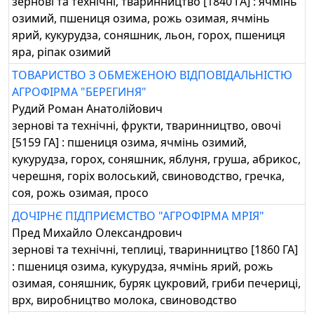
зернові та технічні, тваринництво [1840 ГА] : ячмінь
озимий, пшениця озима, рожь озимая, ячмінь
ярий, кукурудза, соняшник, льон, горох, пшениця
яра, ріпак озимий
ТОВАРИСТВО З ОБМЕЖЕНОЮ ВІДПОВІДАЛЬНІСТЮ
АГРОФІРМА "БЕРЕГИНЯ"
Рудий Роман Анатолійович
зернові та технічні, фрукти, тваринництво, овочі
[5159 ГА] : пшениця озима, ячмінь озимий,
кукурудза, горох, соняшник, яблуня, груша, абрикос,
черешня, горіх волоський, свиноводство, гречка,
соя, рожь озимая, просо
ДОЧІРНЄ ПІДПРИЄМСТВО "АГРОФІРМА МРІЯ"
Пред Михайло Олександрович
зернові та технічні, теплиці, тваринництво [1860 ГА]
: пшениця озима, кукурудза, ячмінь ярий, рожь
озимая, соняшник, буряк цукровий, гриби печериці,
врх, виробництво молока, свиноводство