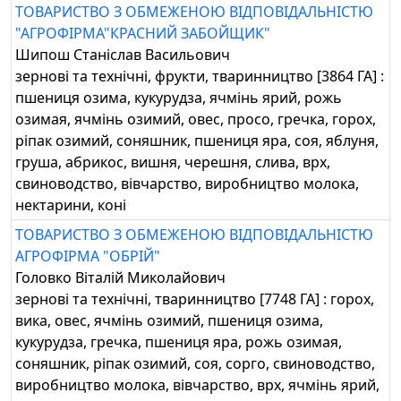
ТОВАРИСТВО З ОБМЕЖЕНОЮ ВІДПОВІДАЛЬНІСТЮ
"АГРОФІРМА"КРАСНИЙ ЗАБОЙЩИК"
Шипош Станіслав Васильович
зернові та технічні, фрукти, тваринництво [3864 ГА] :
пшениця озима, кукурудза, ячмінь ярий, рожь
озимая, ячмінь озимий, овес, просо, гречка, горох,
ріпак озимий, соняшник, пшениця яра, соя, яблуня,
груша, абрикос, вишня, черешня, слива, врх,
свиноводство, вівчарство, виробництво молока,
нектарини, коні
ТОВАРИСТВО З ОБМЕЖЕНОЮ ВІДПОВІДАЛЬНІСТЮ
АГРОФІРМА "ОБРІЙ"
Головко Віталій Миколайович
зернові та технічні, тваринництво [7748 ГА] : горох,
вика, овес, ячмінь озимий, пшениця озима,
кукурудза, гречка, пшениця яра, рожь озимая,
соняшник, ріпак озимий, соя, сорго, свиноводство,
виробництво молока, вівчарство, врх, ячмінь ярий,