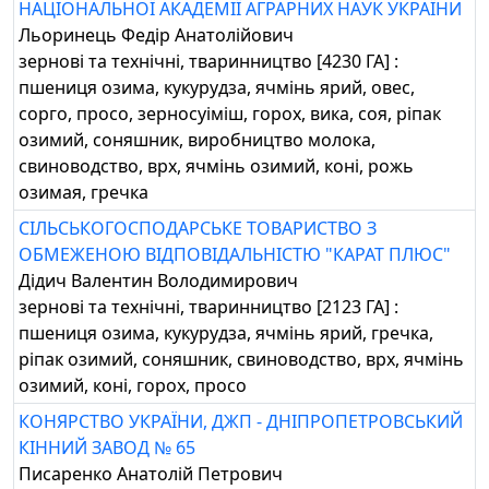
НАЦІОНАЛЬНОЇ АКАДЕМІЇ АГРАРНИХ НАУК УКРАЇНИ
Льоринець Федір Анатолійович
зернові та технічні, тваринництво [4230 ГА] :
пшениця озима, кукурудза, ячмінь ярий, овес,
сорго, просо, зерносуіміш, горох, вика, соя, ріпак
озимий, соняшник, виробництво молока,
свиноводство, врх, ячмінь озимий, коні, рожь
озимая, гречка
СІЛЬСЬКОГОСПОДАРСЬКЕ ТОВАРИСТВО З
ОБМЕЖЕНОЮ ВІДПОВІДАЛЬНІСТЮ "КАРАТ ПЛЮС"
Дідич Валентин Володимирович
зернові та технічні, тваринництво [2123 ГА] :
пшениця озима, кукурудза, ячмінь ярий, гречка,
ріпак озимий, соняшник, свиноводство, врх, ячмінь
озимий, коні, горох, просо
КОНЯРСТВО УКРАЇНИ, ДЖП - ДНІПРОПЕТРОВСЬКИЙ
КІННИЙ ЗАВОД № 65
Писаренко Анатолій Петрович