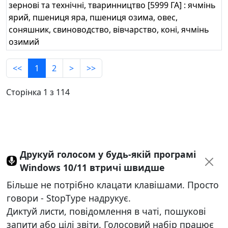
зернові та технічні, тваринництво [5999 ГА] : ячмінь
ярий, пшениця яра, пшениця озима, овес,
соняшник, свиноводство, вівчарство, коні, ячмінь
озимий
<<
1
2
>
>>
Сторінка 1 з 114
Друкуй голосом у будь-якій програмі
Windows 10/11 втричі швидше
Більше не потрібно клацати клавішами. Просто
говори - StopType надрукує.
Диктуй листи, повідомлення в чаті, пошукові
запити або цілі звіти. Голосовий набір працює