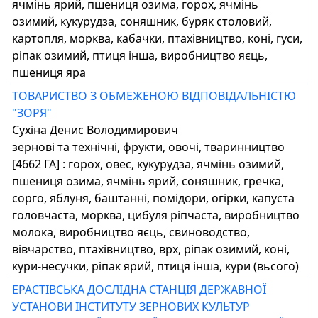
ячмінь ярий, пшениця озима, горох, ячмінь
озимий, кукурудза, соняшник, буряк столовий,
картопля, морква, кабачки, птахівництво, коні, гуси,
ріпак озимий, птиця інша, виробництво яєць,
пшениця яра
ТОВАРИСТВО З ОБМЕЖЕНОЮ ВІДПОВІДАЛЬНІСТЮ
"ЗОРЯ"
Сухіна Денис Володимирович
зернові та технічні, фрукти, овочі, тваринництво
[4662 ГА] : горох, овес, кукурудза, ячмінь озимий,
пшениця озима, ячмінь ярий, соняшник, гречка,
сорго, яблуня, баштанні, помідори, огірки, капуста
головчаста, морква, цибуля ріпчаста, виробництво
молока, виробництво яєць, свиноводство,
вівчарство, птахівництво, врх, ріпак озимий, коні,
кури-несучки, ріпак ярий, птиця інша, кури (вьсого)
ЕРАСТІВСЬКА ДОСЛІДНА СТАНЦІЯ ДЕРЖАВНОЇ
УСТАНОВИ ІНСТИТУТУ ЗЕРНОВИХ КУЛЬТУР