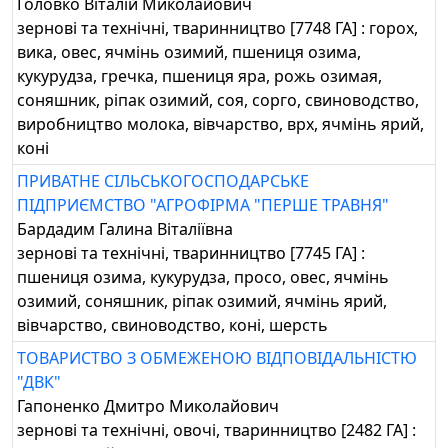
Головко Віталій Миколайович
зернові та технічні, тваринництво [7748 ГА] : горох,
вика, овес, ячмінь озимий, пшениця озима,
кукурудза, гречка, пшениця яра, рожь озимая,
соняшник, ріпак озимий, соя, сорго, свиноводство,
виробництво молока, вівчарство, врх, ячмінь ярий,
коні
ПРИВАТНЕ СІЛЬСЬКОГОСПОДАРСЬКЕ
ПІДПРИЄМСТВО "АГРОФІРМА "ПЕРШЕ ТРАВНЯ"
Бардадим Галина Віталіївна
зернові та технічні, тваринництво [7745 ГА] :
пшениця озима, кукурудза, просо, овес, ячмінь
озимий, соняшник, ріпак озимий, ячмінь ярий,
вівчарство, свиноводство, коні, шерсть
ТОВАРИСТВО З ОБМЕЖЕНОЮ ВІДПОВІДАЛЬНІСТЮ
"ДВК"
Гапоненко Дмитро Миколайович
зернові та технічні, овочі, тваринництво [2482 ГА] :