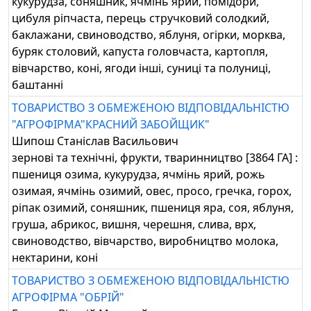
кукурудза, соняшник, ячмінь ярий, помідори,
цибуля ріпчаста, перець стручковий солодкий,
баклажани, свиноводство, яблуня, огірки, морква,
буряк столовий, капуста головчаста, картопля,
вівчарство, коні, ягоди інші, суниці та полуниці,
баштанні
ТОВАРИСТВО З ОБМЕЖЕНОЮ ВІДПОВІДАЛЬНІСТЮ
"АГРОФІРМА"КРАСНИЙ ЗАБОЙЩИК"
Шипош Станіслав Васильович
зернові та технічні, фрукти, тваринництво [3864 ГА] :
пшениця озима, кукурудза, ячмінь ярий, рожь
озимая, ячмінь озимий, овес, просо, гречка, горох,
ріпак озимий, соняшник, пшениця яра, соя, яблуня,
груша, абрикос, вишня, черешня, слива, врх,
свиноводство, вівчарство, виробництво молока,
нектарини, коні
ТОВАРИСТВО З ОБМЕЖЕНОЮ ВІДПОВІДАЛЬНІСТЮ
АГРОФІРМА "ОБРІЙ"