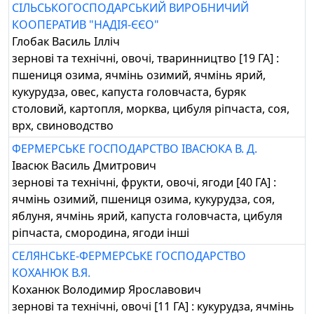
СІЛЬСЬКОГОСПОДАРСЬКИЙ ВИРОБНИЧИЙ
КООПЕРАТИВ "НАДІЯ-ЄЄО"
Глобак Василь Ілліч
зернові та технічні, овочі, тваринництво [19 ГА] :
пшениця озима, ячмінь озимий, ячмінь ярий,
кукурудза, овес, капуста головчаста, буряк
столовий, картопля, морква, цибуля ріпчаста, соя,
врх, свиноводство
ФЕРМЕРСЬКЕ ГОСПОДАРСТВО ІВАСЮКА В. Д.
Івасюк Василь Дмитрович
зернові та технічні, фрукти, овочі, ягоди [40 ГА] :
ячмінь озимий, пшениця озима, кукурудза, соя,
яблуня, ячмінь ярий, капуста головчаста, цибуля
ріпчаста, смородина, ягоди інші
СЕЛЯНСЬКЕ-ФЕРМЕРСЬКЕ ГОСПОДАРСТВО
КОХАНЮК В.Я.
Коханюк Володимир Ярославович
зернові та технічні, овочі [11 ГА] : кукурудза, ячмінь