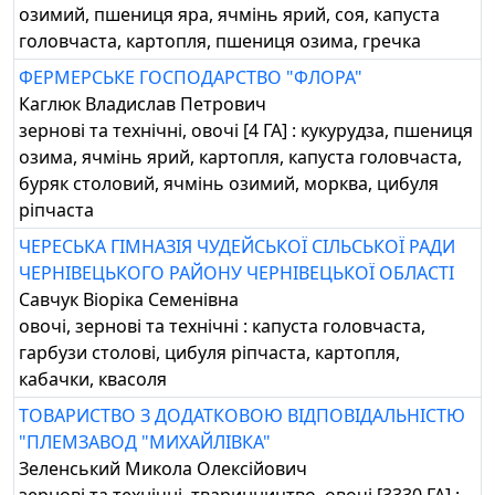
озимий, пшениця яра, ячмінь ярий, соя, капуста
головчаста, картопля, пшениця озима, гречка
ФЕРМЕРСЬКЕ ГОСПОДАРСТВО "ФЛОРА"
Каглюк Владислав Петрович
зернові та технічні, овочі [4 ГА] : кукурудза, пшениця
озима, ячмінь ярий, картопля, капуста головчаста,
буряк столовий, ячмінь озимий, морква, цибуля
ріпчаста
ЧЕРЕСЬКА ГІМНАЗІЯ ЧУДЕЙСЬКОЇ СІЛЬСЬКОЇ РАДИ
ЧЕРНІВЕЦЬКОГО РАЙОНУ ЧЕРНІВЕЦЬКОЇ ОБЛАСТІ
Савчук Віоріка Семенівна
овочі, зернові та технічні : капуста головчаста,
гарбузи столові, цибуля ріпчаста, картопля,
кабачки, квасоля
ТОВАРИСТВО З ДОДАТКОВОЮ ВІДПОВІДАЛЬНІСТЮ
"ПЛЕМЗАВОД "МИХАЙЛІВКА"
Зеленський Микола Олексійович