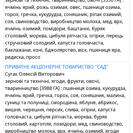
зернові та технічні, тваринництво, овочі [3330 ГА] :
ячмінь ярий, рожь озимая, овес, пшениця озима,
горох, гречка, кукурудза, соняшник, ріпак озимий,
соя, свиноводство, виробництво молока, мед, врх,
ячмінь озимий, помідори, баштанні, буряк
столовий, морква, цибуля ріпчаста, огірки, перець
стручковий солодкий, капуста головчаста,
баклажани, коні, бджолярство, віск, пшениця яра,
редиска, просо
ПРИВАТНЕ АКЦІОНЕРНЕ ТОВАРИСТВО "САД"
Сугак Олексій Вікторович
зернові та технічні, ягоди, фрукти, овочі,
тваринництво [3988 ГА] : пшениця озима, кукурудза,
ячмінь ярий, гречка, горох, соя, соняшник, малина,
суниці та полуниці, смородина, яблуня, абрикос,
вишня, черешня, персик, слива, огірки, капуста
головчаста, цибуля ріпчаста, морква, буряк
столовий, картопля, помідори, мед, свиноводство,
виробництво молока, врх, ячмінь озимий, ягоди