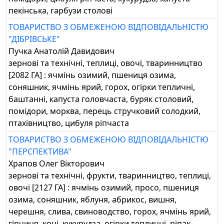
пекінська, гарбузи столові
ТОВАРИСТВО З ОБМЕЖЕНОЮ ВІДПОВІДАЛЬНІСТЮ
"ДІБРІВСЬКЕ"
Пучка Анатолій Давидович
зернові та технічні, теплиці, овочі, тваринництво
[2082 ГА] : ячмінь озимий, пшениця озима,
соняшник, ячмінь ярий, горох, огірки тепличні,
баштанні, капуста головчаста, буряк столовий,
помідори, морква, перець стручковий солодкий,
птахівництво, цибуля ріпчаста
ТОВАРИСТВО З ОБМЕЖЕНОЮ ВІДПОВІДАЛЬНІСТЮ
"ПЕРСПЕКТИВА"
Храпов Олег Вікторович
зернові та технічні, фрукти, тваринництво, теплиці,
овочі [2127 ГА] : ячмінь озимий, просо, пшениця
озима, соняшник, яблуня, абрикос, вишня,
черешня, слива, свиноводство, горох, ячмінь ярий,
гірчиця, коні, кукурудза, огірки тепличні, ріпак