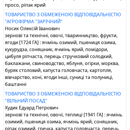
просо, ріпак ярий
ТОВАРИСТВО З ОБМЕЖЕНОЮ ВІДПОВІДАЛЬНІСТЮ
"АГРОФІРМА "ЗАРІЧНИЙ"
Носик Олексій Іванович
зернові та технічні, овочі, тваринництво, фрукти,
ягоди [1724 ГА] : ячмінь озимий, пшениця озима,
кукурудза, соняшник, ячмінь ярий, помідори,
цибуля ріпчаста, перець стручковий солодкий,
баклажани, свиноводство, яблуня, огірки, морква,
буряк столовий, капуста головчаста, картопля,
вівчарство, коні, ягоди інші, суниці та полуниці,
баштанні
ТОВАРИСТВО З ОБМЕЖЕНОЮ ВІДПОВІДАЛЬНІСТЮ
"ВІЛЬНИЙ ПОСАД"
Худик Едуард Петрович
зернові та технічні, овочі, теплиці [1941 ГА] : ячмінь
озимий, пшениця озима, ячмінь ярий, соняшник,
ріпак озимий, гречка, капуста головчаста, перець