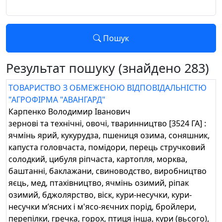
Пошук
Результат пошуку (знайдено 283)
ТОВАРИСТВО З ОБМЕЖЕНОЮ ВІДПОВІДАЛЬНІСТЮ
"АГРОФІРМА "АВАНГАРД"
Карпенко Володимир Іванович
зернові та технічні, овочі, тваринництво [3524 ГА] :
ячмінь ярий, кукурудза, пшениця озима, соняшник,
капуста головчаста, помідори, перець стручковий
солодкий, цибуля ріпчаста, картопля, морква,
баштанні, баклажани, свиноводство, виробництво
яєць, мед, птахівництво, ячмінь озимий, ріпак
озимий, бджолярство, віск, кури-несучки, кури-
несучки м’ясних і м'ясо-яєчних порід, бройлери,
перепілки, гречка, горох, птиця інша, кури (вьсого),