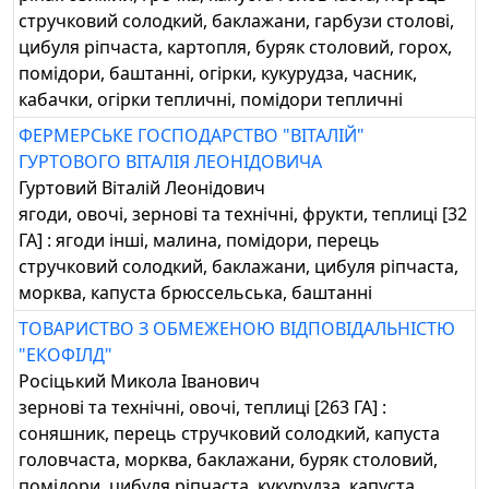
стручковий солодкий, баклажани, гарбузи столові,
цибуля ріпчаста, картопля, буряк столовий, горох,
помідори, баштанні, огірки, кукурудза, часник,
кабачки, огірки тепличні, помідори тепличні
ФЕРМЕРСЬКЕ ГОСПОДАРСТВО "ВІТАЛІЙ"
ГУРТОВОГО ВІТАЛІЯ ЛЕОНІДОВИЧА
Гуртовий Віталій Леонідович
ягоди, овочі, зернові та технічні, фрукти, теплиці [32
ГА] : ягоди інші, малина, помідори, перець
стручковий солодкий, баклажани, цибуля ріпчаста,
морква, капуста брюссельська, баштанні
ТОВАРИСТВО З ОБМЕЖЕНОЮ ВІДПОВІДАЛЬНІСТЮ
"ЕКОФІЛД"
Росіцький Микола Іванович
зернові та технічні, овочі, теплиці [263 ГА] :
соняшник, перець стручковий солодкий, капуста
головчаста, морква, баклажани, буряк столовий,
помідори, цибуля ріпчаста, кукурудза, капуста