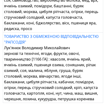
соя, свиноводство, виробництво молока, мед, врх,
ячмінь озимий, помідори, баштанні, буряк
столовий, морква, цибуля ріпчаста, огірки, перець
стручковий солодкий, капуста головчаста,
баклажани, коні, бджолярство, віск, пшениця яра,
редиска, просо
ТОВАРИСТВО З ОБМЕЖЕНОЮ ВІДПОВІДАЛЬНІСТЮ
"РАПСОДІЯ"
Лук'янюк Володимир Миколайович
зернові та технічні, ягоди, фрукти, овочі,
тваринництво [1166 ГА] : квасоля, ячмінь ярий,
ячмінь озимий, пшениця озима, соняшник, ріпак
озимий, соя, малина, яблуня, груша, буряк
столовий, морква, вівчарство, ягоди інші,
баклажани, цибуля ріпчаста, кабачки, помідори,
огірки, перець стручковий солодкий, кріп, капуста
головчаста, картопля, коні, нут, чина, маш, вишня,
черешня, лохина, кукурудза, петрушка коренева