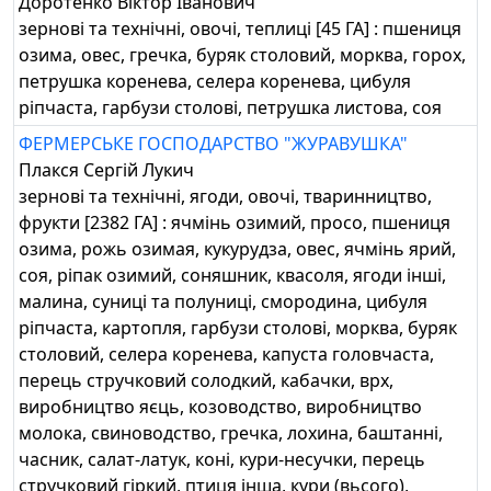
Доротенко Віктор Іванович
зернові та технічні, овочі, теплиці [45 ГА] : пшениця
озима, овес, гречка, буряк столовий, морква, горох,
петрушка коренева, селера коренева, цибуля
ріпчаста, гарбузи столові, петрушка листова, соя
ФЕРМЕРСЬКЕ ГОСПОДАРСТВО "ЖУРАВУШКА"
Плакся Сергій Лукич
зернові та технічні, ягоди, овочі, тваринництво,
фрукти [2382 ГА] : ячмінь озимий, просо, пшениця
озима, рожь озимая, кукурудза, овес, ячмінь ярий,
соя, ріпак озимий, соняшник, квасоля, ягоди інші,
малина, суниці та полуниці, смородина, цибуля
ріпчаста, картопля, гарбузи столові, морква, буряк
столовий, селера коренева, капуста головчаста,
перець стручковий солодкий, кабачки, врх,
виробництво яєць, козоводство, виробництво
молока, свиноводство, гречка, лохина, баштанні,
часник, салат-латук, коні, кури-несучки, перець
стручковий гіркий, птиця інша, кури (вьсого),