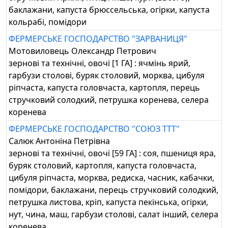
баклажани, капуста брюссельська, огірки, капуста
кольрабі, помідори
ФЕРМЕРСЬКЕ ГОСПОДАРСТВО "ЗАРВАНИЦЯ"
Мотовиловець Олександр Петрович
зернові та технічні, овочі [1 ГА] : ячмінь ярий,
гарбузи столові, буряк столовий, морква, цибуля
ріпчаста, капуста головчаста, картопля, перець
стручковий солодкий, петрушка коренева, селера
коренева
ФЕРМЕРСЬКЕ ГОСПОДАРСТВО "СОЮЗ ТТТ"
Салюк Антоніна Петрівна
зернові та технічні, овочі [59 ГА] : соя, пшениця яра,
буряк столовий, картопля, капуста головчаста,
цибуля ріпчаста, морква, редиска, часник, кабачки,
помідори, баклажани, перець стручковий солодкий,
петрушка листова, кріп, капуста пекінська, огірки,
нут, чина, маш, гарбузи столові, салат інший, селера
коренева