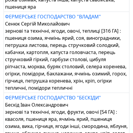
пшениця яра
ФЕРМЕРСЬКЕ ГОСПОДАРСТВО "ВЛАДАМ"
Сенюк Сергій Миколайович
зернові та технічні, ягоди, овочі, теплиці [316 ГА] :
пшениця озима, ячмінь ярий, соя, виноградники,
петрушка листова, перець стручковий солодкий,
кабачки, картопля, капуста головчаста, перець
стручковий гіркий, гарбузи столові, цибуля
ріпчаста, морква, буряк столовий, селера коренева,
огірки, помідори, баклажани, ячмінь озимий, горох,
гірчиця, петрушка коренева, хрін, кріп, огірки
тепличні, помідори тепличні
ФЕРМЕРСЬКЕ ГОСПОДАРСТВО "БЕСКІДИ"
Бескід Іван Олександрович
зернові та технічні, ягоди, фрукти, овочі [54 ГА] :
квасоля, пшениця яра, ячмінь ярий, пшениця
озима, вика, гірчиця, ягоди інші, смородина, яблуня,