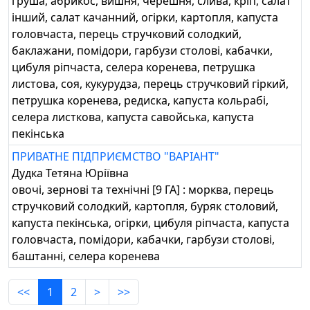
груша, абрикос, вишня, черешня, слива, кріп, салат
інший, салат качанний, огірки, картопля, капуста
головчаста, перець стручковий солодкий,
баклажани, помідори, гарбузи столові, кабачки,
цибуля ріпчаста, селера коренева, петрушка
листова, соя, кукурудза, перець стручковий гіркий,
петрушка коренева, редиска, капуста кольрабі,
селера листкова, капуста савойська, капуста
пекінська
ПРИВАТНЕ ПІДПРИЄМСТВО "ВАРІАНТ"
Дудка Тетяна Юріївна
овочі, зернові та технічні [9 ГА] : морква, перець
стручковий солодкий, картопля, буряк столовий,
капуста пекінська, огірки, цибуля ріпчаста, капуста
головчаста, помідори, кабачки, гарбузи столові,
баштанні, селера коренева
<<
1
2
>
>>