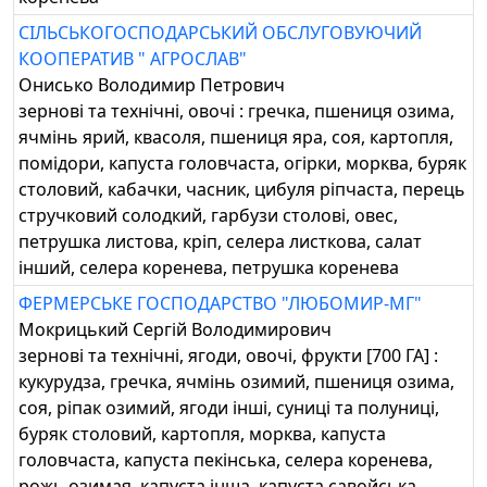
СІЛЬСЬКОГОСПОДАРСЬКИЙ ОБСЛУГОВУЮЧИЙ
КООПЕРАТИВ " АГРОСЛАВ"
Онисько Володимир Петрович
зернові та технічні, овочі : гречка, пшениця озима,
ячмінь ярий, квасоля, пшениця яра, соя, картопля,
помідори, капуста головчаста, огірки, морква, буряк
столовий, кабачки, часник, цибуля ріпчаста, перець
стручковий солодкий, гарбузи столові, овес,
петрушка листова, кріп, селера листкова, салат
інший, селера коренева, петрушка коренева
ФЕРМЕРСЬКЕ ГОСПОДАРСТВО "ЛЮБОМИР-МГ"
Мокрицький Сергій Володимирович
зернові та технічні, ягоди, овочі, фрукти [700 ГА] :
кукурудза, гречка, ячмінь озимий, пшениця озима,
соя, ріпак озимий, ягоди інші, суниці та полуниці,
буряк столовий, картопля, морква, капуста
головчаста, капуста пекінська, селера коренева,
рожь озимая, капуста інша, капуста савойська,