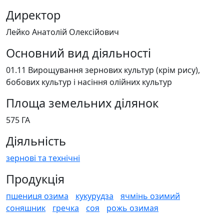
Директор
Лейко Анатолій Олексійович
Основний вид діяльності
01.11 Вирощування зернових культур (крім рису),
бобових культур і насіння олійних культур
Площа земельних ділянок
575 ГА
Діяльність
зернові та технічні
Продукція
пшениця озима
кукурудза
ячмінь озимий
соняшник
гречка
соя
рожь озимая