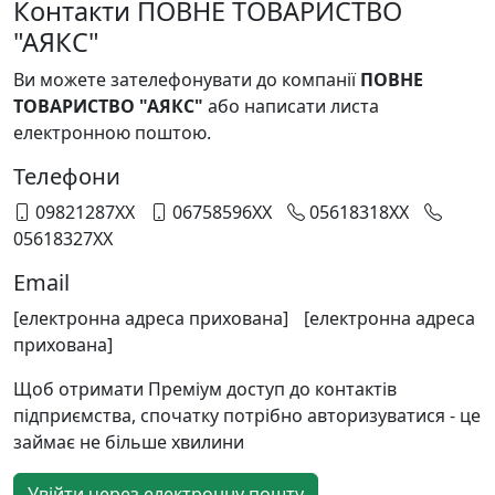
Контакти ПОВНЕ ТОВАРИСТВО
"АЯКС"
Ви можете зателефонувати до компанії
ПОВНЕ
ТОВАРИСТВО "АЯКС"
або написати листа
електронною поштою.
Телефони
09821287XX
06758596XX
05618318XX
05618327XX
Email
[електронна адреса прихована]
[електронна адреса
прихована]
Щоб отримати Преміум доступ до контактів
підприємства, спочатку потрібно авторизуватися - це
займає не більше хвилини
Увійти через електронну пошту