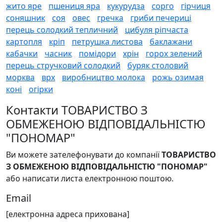
жито яре
пшениця яра
кукурудза
сорго
гірчиця
соняшник
соя
овес
гречка
гриби печериці
перець солодкий тепличний
цибуля ріпчаста
картопля
кріп
петрушка листова
баклажани
кабачки
часник
помідори
хрін
горох зелений
перець стручковий солодкий
буряк столовий
морква
врх
виробництво молока
рожь озимая
коні
огірки
Контакти ТОВАРИСТВО З
ОБМЕЖЕНОЮ ВІДПОВІДАЛЬНІСТЮ
"ПОНОМАР"
Ви можете зателефонувати до компанії
ТОВАРИСТВО
З ОБМЕЖЕНОЮ ВІДПОВІДАЛЬНІСТЮ "ПОНОМАР"
або написати листа електронною поштою.
Email
[електронна адреса прихована]