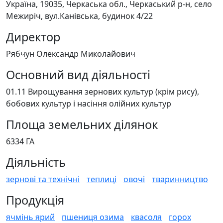
Україна, 19035, Черкаська обл., Черкаський р-н, село
Межиріч, вул.Канівська, будинок 4/22
Директор
Рябчун Олександр Миколайович
Основний вид діяльності
01.11 Вирощування зернових культур (крім рису),
бобових культур і насіння олійних культур
Площа земельних ділянок
6334 ГА
Діяльність
зернові та технічні
теплиці
овочі
тваринництво
Продукція
ячмінь ярий
пшениця озима
квасоля
горох